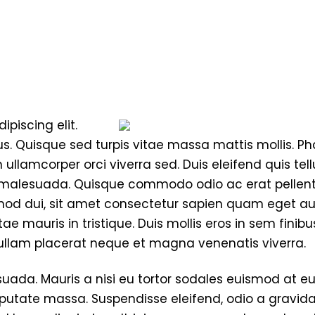
piscing elit.
tus. Quisque sed turpis vitae massa mattis mollis. Ph
 ullamcorper orci viverra sed. Duis eleifend quis tell
giat malesuada. Quisque commodo odio ac erat pell
d dui, sit amet consectetur sapien quam eget augue
e mauris in tristique. Duis mollis eros in sem finibu
. Nullam placerat neque et magna venenatis viverra.
uada. Mauris a nisi eu tortor sodales euismod at e
ulputate massa. Suspendisse eleifend, odio a gravida