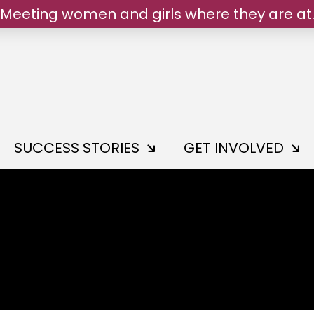
Meeting women and girls where they are at
SUCCESS STORIES
GET INVOLVED