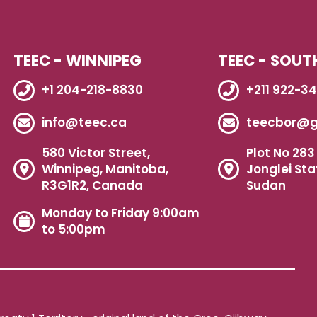
TEEC - WINNIPEG
TEEC - SOUT
+1 204-218-8830
+211 922-3
info@teec.ca
teecbor@g
580 Victor Street,
Plot No 283 
Winnipeg, Manitoba,
Jonglei Sta
R3G1R2, Canada
Sudan
Monday to Friday 9:00am
to 5:00pm