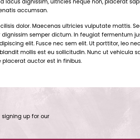
d lacus dignissim, ultricies neque non, placerat s
nenatis accumsan.
cilisis dolor. Maecenas ultricies vulputate mattis. 
r dignissim semper dictum. In feugiat fermentum just
iscing elit. Fusce nec sem elit. Ut porttitor, leo nec
s blandit mollis est eu sollicitudin. Nunc ut vehicula
 placerat auctor est in finibus.
 signing up for our