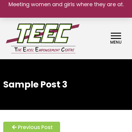
Meeting women and girls where they are at.
MENU
Sample Post 3
Previous Post